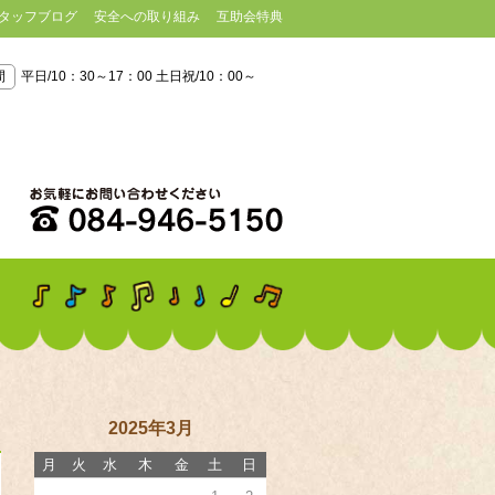
タッフブログ
安全への取り組み
互助会特典
間
平日/10：30～17：00 土日祝/10：00～
2025年3月
月
火
水
木
金
土
日