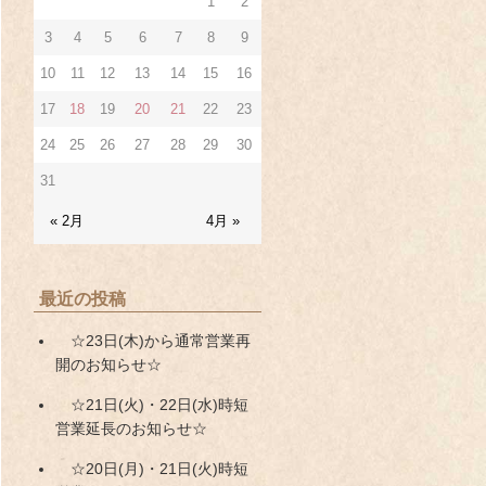
1
2
3
4
5
6
7
8
9
10
11
12
13
14
15
16
17
18
19
20
21
22
23
24
25
26
27
28
29
30
31
« 2月
4月 »
最近の投稿
☆23日(木)から通常営業再
開のお知らせ☆
☆21日(火)・22日(水)時短
営業延長のお知らせ☆
☆20日(月)・21日(火)時短