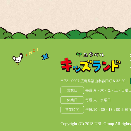
〒721-0907 広島県福山市春日町 6-32-20
営業日
毎週 月・木・金・土・日曜
休業日
毎週 火・水曜日
営業時間
平日/10：30～17：00 土日祝
Copyright
(C) 2018 UBL Group All rights 