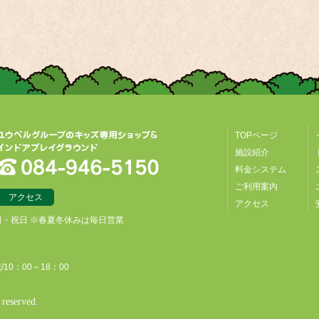
TOPページ
施設紹介
料金システム
ご利用案内
アクセス
アクセス
日・祝日 ※春夏冬休みは毎日営業
/10：00～18：00
reserved.