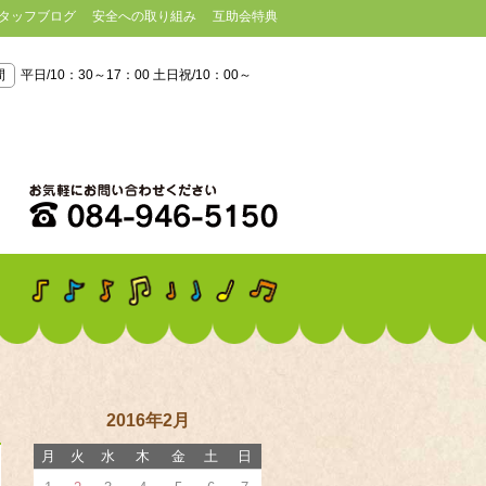
タッフブログ
安全への取り組み
互助会特典
間
平日/10：30～17：00 土日祝/10：00～
2016年2月
月
火
水
木
金
土
日