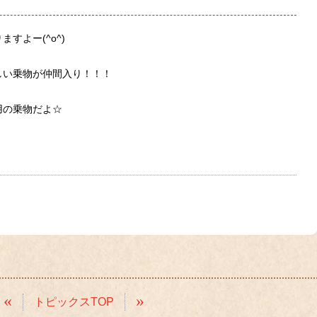
すよー(^o^)
しい乗物が仲間入り！！！
用の乗物だよ☆
«
»
トピックスTOP