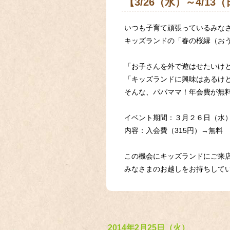
【3/26（水）～4/
いつも子育て頑張っているみな
キッズランドの「春の桜縁（お
「お子さんを外で遊はせたいけ
「キッズランドに興味はあるけ
そんな、パパママ！年会費が無
イベント期間：３月２６日（水
内容：入会費（315円）→無料
この機会にキッズランドにご来
みなさまのお越しをお持ちして
2014年2月25日（火）