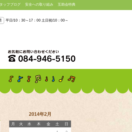
タッフブログ
安全への取り組み
互助会特典
間
平日/10：30～17：00 土日祝/10：00～
2014年2月
月
火
水
木
金
土
日