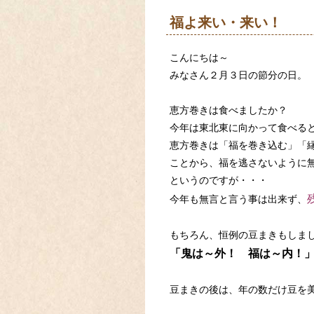
福よ来い・来い！
こんにちは～
みなさん２月３日の節分の日。
恵方巻きは食べましたか？
今年は東北東に向かって食べる
恵方巻きは「福を巻き込む」「
ことから、福を逃さないように
というのですが・・・
今年も無言と言う事は出来ず、
もちろん、恒例の豆まきもしま
「鬼は～外！ 福は～内！
豆まきの後は、年の数だけ豆を美味