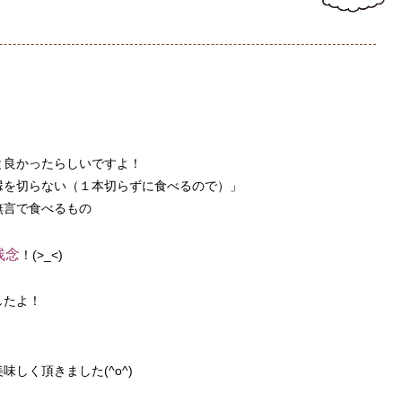
と良かったらしいですよ！
縁を切らない（１本切らずに食べるので）」
無言で食べるもの
残念
！(>_<)
したよ！
」
しく頂きました(^o^)